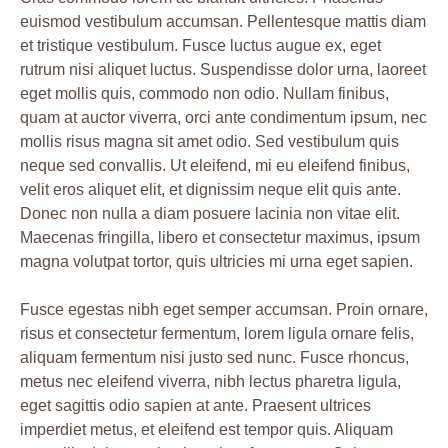
euismod vestibulum accumsan. Pellentesque mattis diam
et tristique vestibulum. Fusce luctus augue ex, eget
rutrum nisi aliquet luctus. Suspendisse dolor urna, laoreet
eget mollis quis, commodo non odio. Nullam finibus,
quam at auctor viverra, orci ante condimentum ipsum, nec
mollis risus magna sit amet odio. Sed vestibulum quis
neque sed convallis. Ut eleifend, mi eu eleifend finibus,
velit eros aliquet elit, et dignissim neque elit quis ante.
Donec non nulla a diam posuere lacinia non vitae elit.
Maecenas fringilla, libero et consectetur maximus, ipsum
magna volutpat tortor, quis ultricies mi urna eget sapien.
Fusce egestas nibh eget semper accumsan. Proin ornare,
risus et consectetur fermentum, lorem ligula ornare felis,
aliquam fermentum nisi justo sed nunc. Fusce rhoncus,
metus nec eleifend viverra, nibh lectus pharetra ligula,
eget sagittis odio sapien at ante. Praesent ultrices
imperdiet metus, et eleifend est tempor quis. Aliquam